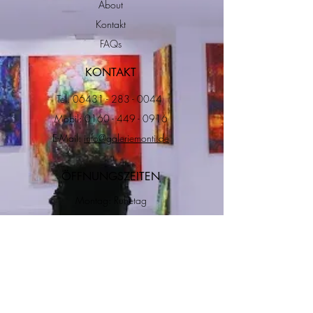
About
Kontakt
FAQs
KONTAKT
Tel.
06431 - 283 - 0044
Mobil:
0160 - 449 - 0916
E-Mail:
info@galeriemonti.de
ÖFFNUNGSZEITEN
Montag: Ruhetag
Di. - So.: 10 - 18.00 Uhr
ADRESSE
RECHTLICHES
Impressum