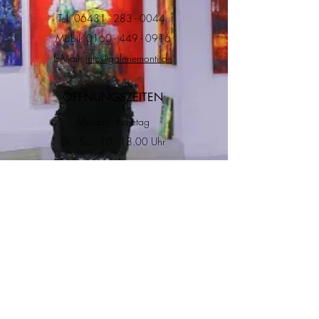
Tel.
06431 - 283 - 0044
Mobil:
0160 - 449 - 0916
E-Mail:
info@galeriemonti.de
ÖFFNUNGSZEITEN
Montag: Ruhetag
Di. - So.: 10 - 18.00 Uhr
ADRESSE
RECHTLICHES
Impressum
Datenschutz
Versand & Rückgabe
Allgemeine
Geschätfsbedingungen