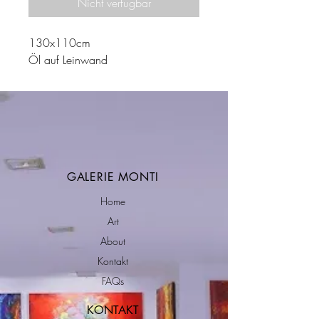
Nicht verfügbar
130x110cm
Öl auf Leinwand
GALERIE MONTI
Home
Art
About
Kontakt
FAQs
KONTAKT