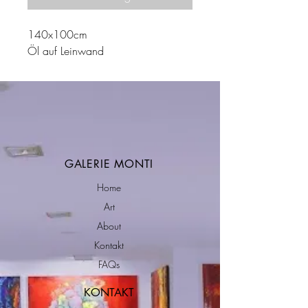
140x100cm
Öl auf Leinwand
GALERIE MONTI
Home
Art
About
Kontakt
FAQs
KONTAKT