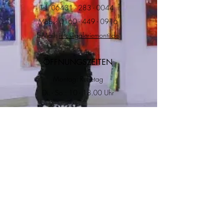
Tel.
06431 - 283 - 0044
Mobil:
0160 - 449 - 0916
E-Mail:
info@galeriemonti.de
ÖFFNUNGSZEITEN
Montag: Ruhetag
Di. - So.: 10 - 18.00 Uhr
ADRESSE
RECHTLICHES
Impressum
Datenschutz
Versand & Rückgabe
Allgemeine
Geschätfsbedingungen
Salzgasse 8