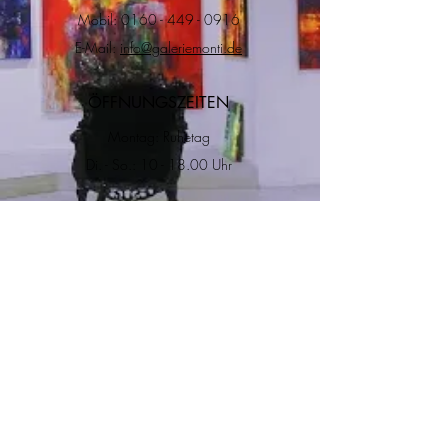
Mobil:
0160 - 449 - 0916
E-Mail:
info@galeriemonti.de
ÖFFNUNGSZEITEN
Montag: Ruhetag
Di. - So.: 10 - 18.00 Uhr
ADRESSE
RECHTLICHES
Impressum
Datenschutz
Versand & Rückgabe
Allgemeine
Geschätfsbedingungen
Salzgasse 8