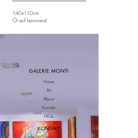
140x110cm
Öl auf Leinwand
GALERIE MONTI
Home
Art
About
Kontakt
FAQs
KONTAKT