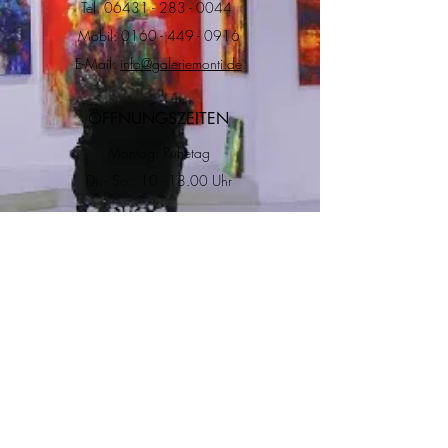
Tel.
06431 - 283 - 0044
Mobil:
0160 - 449 - 0916
E-Mail:
info@galeriemonti.de
ÖFFNUNGSZEITEN
Montag: Ruhetag
Di. - So.: 10 - 18.00 Uhr
ADRESSE
RECHTLICHES
Impressum
Datenschutz
Versand & Rückgabe
Allgemeine
Geschätfsbedingungen
Salzgasse 8