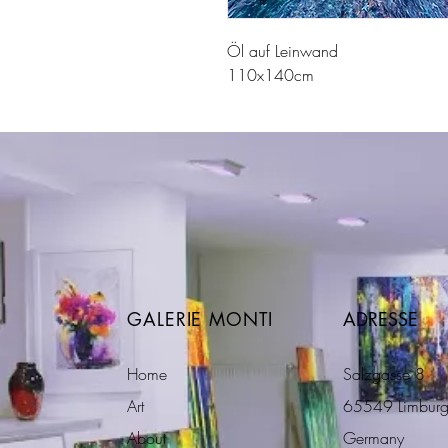
Öl auf Leinwand
110x140cm
GALERIE MONTI
ADRESSE
Home
Salzgasse 8
Art
65549 Limburg
About
Germany