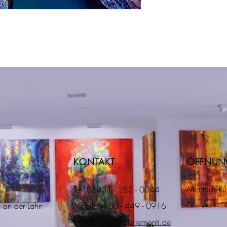
KONTAKT
ÖFFNUN
Montag: Ru
Tel. 06431 - 283 - 0044
Di. - So.: 
 an der Lahn
Mobil: 0160 - 449 - 0916
E-Mail:
info@galeriemonti.de