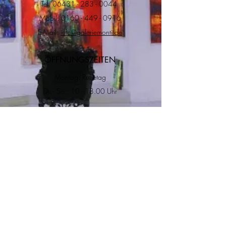
Tel.
06431 - 283 - 0044
Mobil:
0160 - 449 - 0916
E-Mail:
info@galeriemonti.de
ÖFFNUNGSZEITEN
Montag: Ruhetag
Di. - So.: 10 - 18.00 Uhr
ADRESSE
RECHTLICHES
Impressum
Datenschutz
Versand & Rückgabe
Allgemeine
Geschätfsbedingungen
Salzgasse 8