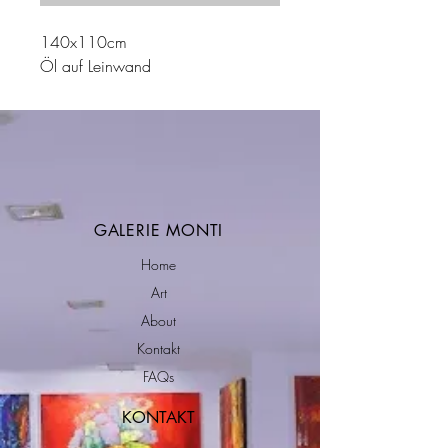
140x110cm
Öl auf Leinwand
GALERIE MONTI
Home
Art
About
Kontakt
FAQs
KONTAKT