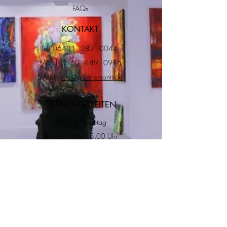
FAQs
KONTAKT
Tel.
06431 - 283 - 0044
Mobil:
0160 - 449 - 0916
E-Mail:
info@galeriemonti.de
ÖFFNUNGSZEITEN
Montag: Ruhetag
Di. - So.: 10 - 18.00 Uhr
ADRESSE
RECHTLICHES
Impressum
Datenschutz
Versand & Rückgabe