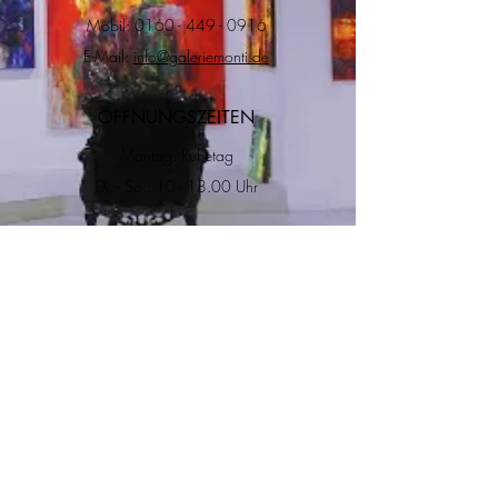
Mobil:
0160 - 449 - 0916
E-Mail:
info@galeriemonti.de
ÖFFNUNGSZEITEN
Montag: Ruhetag
Di. - So.: 10 - 18.00 Uhr
ADRESSE
RECHTLICHES
Impressum
Datenschutz
Versand & Rückgabe
Allgemeine
Geschätfsbedingungen
Salzgasse 8