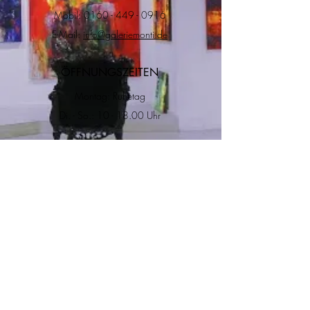
Mobil:
0160 - 449 - 0916
E-Mail:
info@galeriemonti.de
ÖFFNUNGSZEITEN
Montag: Ruhetag
Di. - So.: 10 - 18.00 Uhr
ADRESSE
RECHTLICHES
Impressum
Datenschutz
Versand & Rückgabe
Allgemeine
Geschätfsbedingungen
Salzgasse 8